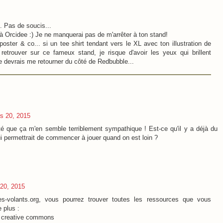
. Pas de soucis...
 Orcidee :) Je ne manquerai pas de m'arrêter à ton stand!
 poster & co... si un tee shirt tendant vers le XL avec ton illustration de
retrouver sur ce fameux stand, je risque d'avoir les yeux qui brillent
e devrais me retourner du côté de Redbubble...
rs 20, 2015
té que ça m'en semble terriblement sympathique ! Est-ce qu'il y a déjà du
ui permettrait de commencer à jouer quand on est loin ?
 20, 2015
gres-volants.org, vous pourrez trouver toutes les ressources que vous
 plus :
on creative commons