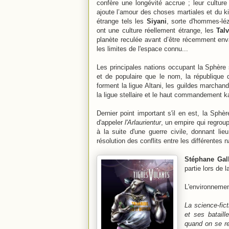
confère une longévité accrue ; leur culture
ajoute l’amour des choses martiales et du k
étrange tels les
Siyani
, sorte d'hommes-lé
ont une culture réellement étrange, les
Tal
planète reculée avant d’être récemment env
les limites de l'espace connu...
Les principales nations occupant la Sphère s
et de populaire que le nom, la république d
forment la ligue Altani, les guildes marchand
la ligue stellaire et le haut commandement k
Dernier point important s'il en est, la Sph
d'appeler
l'Arlaurientur
, un empire qui regroup
à la suite d'une guerre civile, donnant lie
résolution des conflits entre les différentes n
Stéphane Gal
partie lors de 
L'environnemen
La science-fic
et ses bataill
quand on se re