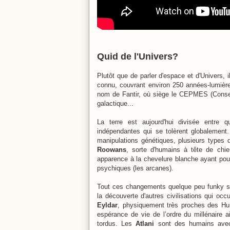
Quid de l'Univers?
Plutôt que de parler d'espace et d'Univers, i
connu, couvrant environ 250 années-lumière
nom de Fantir, où siège le CEPMES
(Conse
galactique...
La terre est aujourd'hui divisée entre 
indépendantes qui se tolèrent globalement
manipulations génétiques, plusieurs types d
Roowans
, sorte d'humains à tête de chi
apparence à la chevelure blanche ayant pour 
psychiques (les arcanes).
Tout ces changements quelque peu funky se
la découverte d'autres civilisations qui oc
Eyldar
,
physiquement très proches des Hum
espérance de vie de l’ordre du millénaire
a
tordus.
Les
Atlani
sont des h
umains avec