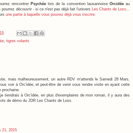
ourrez rencontrer
Psychée
lors de la convention lausannoise
Orcidée
au
 pourrez découvrir - si ce n'est pas déjà fait l'univers
Les Chants de Loss
...
eurs
une partie à laquelle vous pouvez déjà vous inscrire.
015
ée
,
tigres volants
isite, mais malheureusement, un autre RDV m'attends le Samedi 28 Mars,
vous voir à Orc'idée, et peut-être de venir vous rendre visite en ayant cette
e prochaine.
 je tiendrais à Orc'idée, en plus d'exemplaires de mon roman, il y aura des
s kits de démo du JDR Les Chants de Loss.
 21, 2015