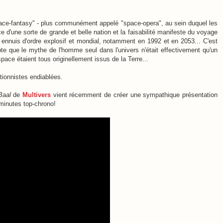
pace-fantasy" - plus communément appelé "space-opera", au sein duquel les
d'une sorte de grande et belle nation et la faisabilité manifeste du voyage
 ennuis d'ordre explosif et mondial, notamment en 1992 et en 2053...
C'est
pte que le mythe de l'homme seul dans l'univers n'était effectivement qu'un
space étaient tous originellement issus de la Terre...
tionnistes endiablées.
Baal
de
Multivers
vient récemment de créer une sympathique présentation
 minutes top-chrono!