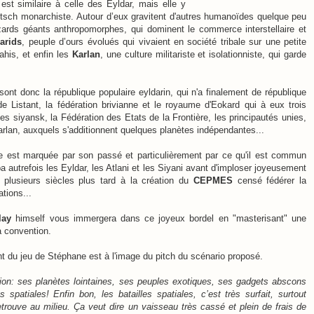
 est similaire à celle des Eyldar, mais elle y
itsch monarchiste.
Autour d’eux gravitent d'autres humanoïdes quelque peu
zards géants anthropomorphes, qui dominent le commerce interstellaire et
varids
, peuple d’ours évolués qui vivaient en société tribale sur une petite
ahis, et enfin les
Karlan
, une culture militariste et isolationniste, qui garde
ont donc la république populaire eyldarin, qui n'a finalement de république
e Listant, la fédération brivianne et le royaume d'Eokard qui à eux trois
es siyansk, la Fédération des Etats de la Frontière, les principautés unies,
arlan, auxquels s'additionnent quelques planètes indépendantes...
ère est marquée par son passé et particulièrement par ce qu'il est commun
a autrefois les Eyldar, les Atlani et les Siyani avant d'imploser joyeusement
u plusieurs siècles plus tard à la création du
CEPMES
censé fédérer la
ations...
lay
himself vous immergera dans ce joyeux bordel en "masterisant" une
la convention.
t du jeu de Stéphane est à l'image du pitch du scénario proposé.
tion: ses planètes lointaines, ses peuples exotiques, ses gadgets abscons
es spatiales!
Enfin bon, les batailles spatiales, c’est très surfait, surtout
trouve au milieu. Ça veut dire un vaisseau très cassé et plein de frais de