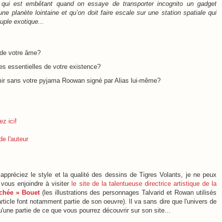
e qui est embêtant quand on essaye de transporter incognito un gadget
ne planète lointaine et qu’on doit faire escale sur une station spatiale qui
uple exotique...
 de votre âme?
s essentielles de votre existence?
r sans votre pyjama Roowan signé par Alias lui-même?
ez ici
!
de l'auteur
préciez le style et la qualité des dessins de Tigres Volants, je ne peux
vous enjoindre à visiter
le site de la talentueuse directrice artistique de la
chée » Bouet
(
l
es illustrations des personnages Talvarid et Rowan utilisés
article font notamment partie de son oeuvre).
Il va sans dire que l'univers de
u'une partie de ce que vous pourrez découvrir sur son site...