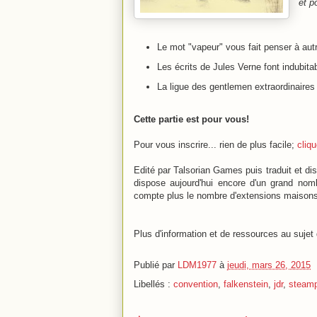
et p
Le mot "vapeur" vous fait penser à au
Les écrits de Jules Verne font indubit
La ligue des gentlemen extraordinair
Cette partie est pour vous!
Pour vous inscrire... rien de plus facile;
cliqu
Edité par Talsorian Games puis traduit et di
dispose aujourd'hui encore d'un grand nom
compte plus le nombre d'extensions maisons
Plus d'information et de ressources au sujet
Publié par
LDM1977
à
jeudi, mars 26, 2015
Libellés :
convention
,
falkenstein
,
jdr
,
steam