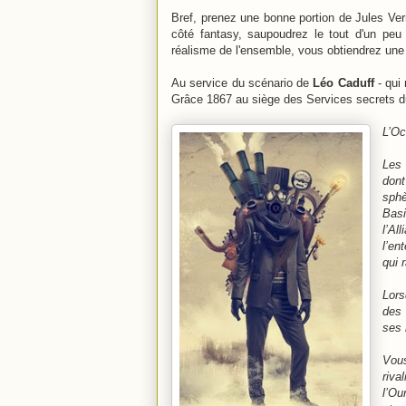
Bref, prenez une bonne portion de Jules Ver
côté fantasy, saupoudrez le tout d'un peu
réalisme de l'ensemble, vous obtiendrez une r
Au service du scénario de
Léo Caduff
- qui 
Grâce 1867 au siège des Services secrets d
L’Oc
Les 
dont
sphè
Basi
l’Al
l’en
qui 
Lors
des 
ses 
Vous
riva
l’Ou