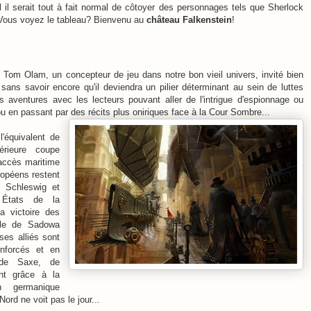
l il serait tout à fait normal de côtoyer des personnages tels que Sherlock
Vous voyez le tableau? Bienvenu au
château Falkenstein
!
e Tom Olam, un concepteur de jeu dans notre bon vieil univers, invité
bien
sans savoir encore qu'il deviendra un pilier déterminant au sein de luttes
es
aventures avec les lecteurs pouvant aller de l'intrigue d'espionnage ou
 fou en passant par des récits plus oniriques face à la Cour Sombre...
'équivalent de
rieure coupe
accès maritime
ropéens restent
 Schleswig et
 États de la
a victoire des
ille de Sadowa
ses alliés sont
enforcés et en
 de Saxe, de
nt grâce à la
on germanique
ord ne voit pas le jour...