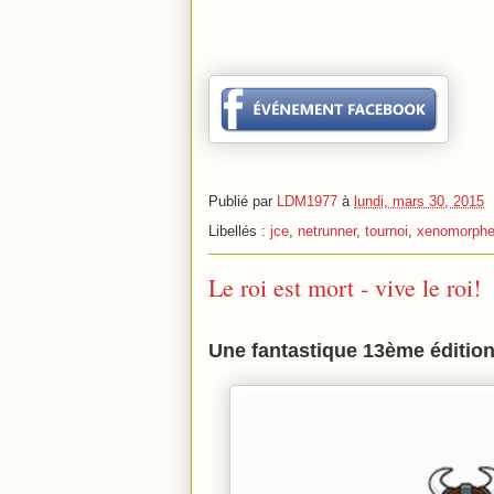
Publié par
LDM1977
à
lundi, mars 30, 2015
Libellés :
jce
,
netrunner
,
tournoi
,
xenomorph
Le roi est mort - vive le roi!
Une fantastique 13ème éditio