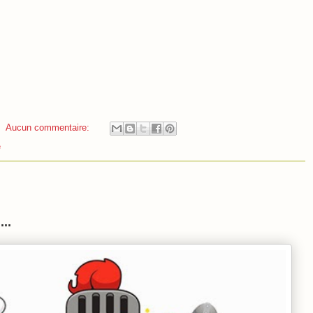
Aucun commentaire:
e
n
...